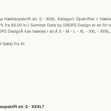
ækleopskrift str. S - XXXL. Kategori: Opskrifter > Hækle
o 32% fra 80.00 kr.) Summer Date by DROPS Design er en fin
 DesignÂ kan hækles i str.Â S - M - L - XL - XXL - XXXL
 hjælp fra AI.
pskrift str. S - XXXL?