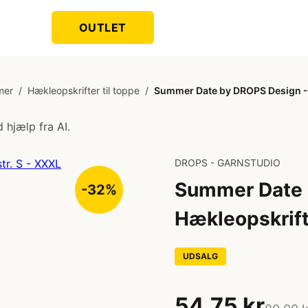
OUTLET
mer
/
Hækleopskrifter til toppe
/
Summer Date by DROPS Design - 
 hjælp fra AI.
DROPS - GARNSTUDIO
Summer Date 
-32%
Hækleopskrift 
UDSALG
54,75 kr