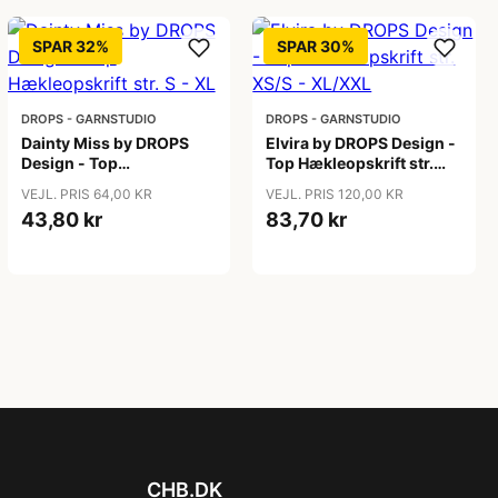
SPAR 32%
SPAR 30%
DROPS - GARNSTUDIO
DROPS - GARNSTUDIO
Dainty Miss by DROPS
Elvira by DROPS Design -
Design - Top
Top Hækleopskrift str.
Hækleopskrift str. S - XL
XS/S - XL/XXL
VEJL. PRIS 64,00 KR
VEJL. PRIS 120,00 KR
43,80 kr
83,70 kr
CHB.DK