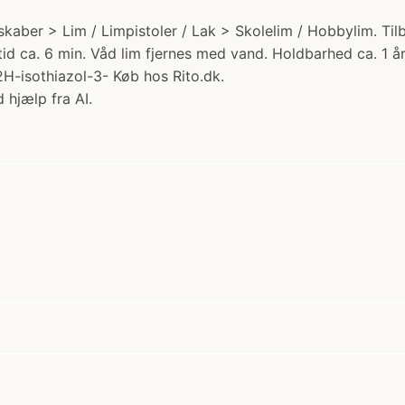
skaber > Lim / Limpistoler / Lak > Skolelim / Hobbylim. Til
etid ca. 6 min. Våd lim fjernes med vand. Holdbarhed ca. 1 å
H-isothiazol-3- Køb hos Rito.dk.
 hjælp fra AI.