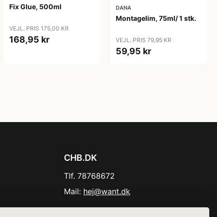
Fix Glue, 500ml
DANA
Montagelim, 75ml/ 1 stk.
VEJL. PRIS 175,00 KR
168,95 kr
VEJL. PRIS 79,95 KR
59,95 kr
CHB.DK
Tlf. 78768672
Mail:
hej@want.dk
Cookie- og privatlivspolitik