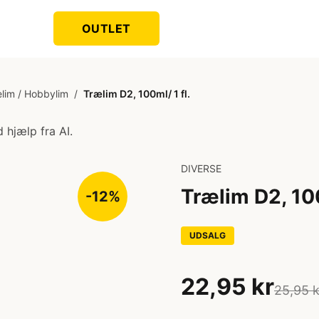
OUTLET
elim / Hobbylim
/
Trælim D2, 100ml/ 1 fl.
 hjælp fra AI.
DIVERSE
Trælim D2, 100
-12%
UDSALG
22,95 kr
25,95 k