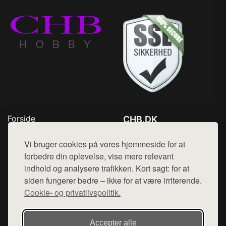
Forside
CHB.DK
Produkter
Tlf. 78768672
Top Rabatter
Vi bruger cookies på vores hjemmeside for at
Mail:
hej@want.dk
Kontakt
forbedre din oplevelse, vise mere relevant
indhold og analysere trafikken. Kort sagt: for at
Cookie- og privatlivspolitik
siden fungerer bedre – ikke for at være irriterende.
Cookie- og privatlivspolitik.
Denne side er en del af want.dk, der udgiver en række
Accepter alle