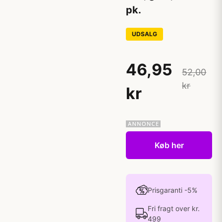
pk.
UDSALG
46,95
52,00
kr
kr
Køb her
Prisgaranti -5%
Fri fragt over kr.
499