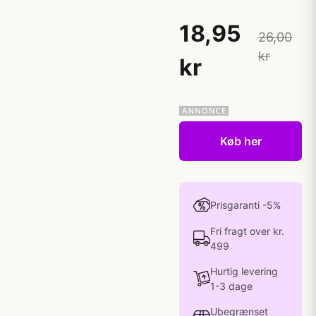
18,95
26,00
kr
kr
Køb her
Prisgaranti -5%
Fri fragt over kr.
499
Hurtig levering
1-3 dage
Ubegrænset