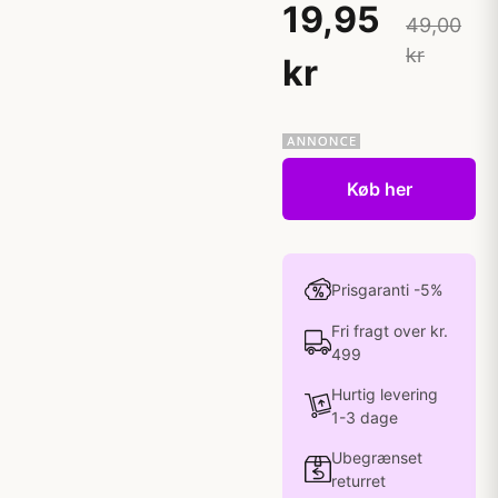
19,95
49,00
kr
kr
Køb her
Prisgaranti -5%
Fri fragt over kr.
499
Hurtig levering
1-3 dage
Ubegrænset
returret