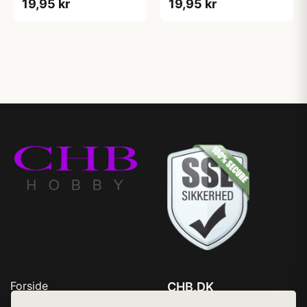
19,95 kr
19,95 kr
Forside
CHB.DK
Produkter