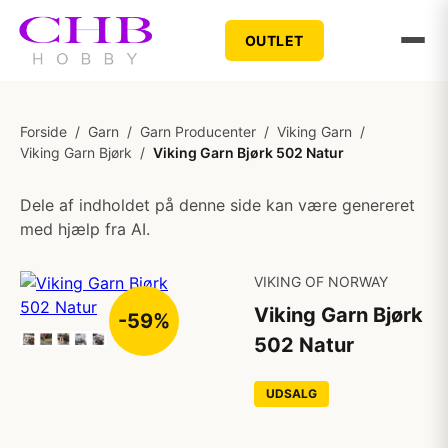
OUTLET
Forside
/
Garn
/
Garn Producenter
/
Viking Garn
/
Viking Garn Bjørk
/
Viking Garn Bjørk 502 Natur
Dele af indholdet på denne side kan være genereret
med hjælp fra AI.
VIKING OF NORWAY
Viking Garn Bjørk
-59%
502 Natur
UDSALG