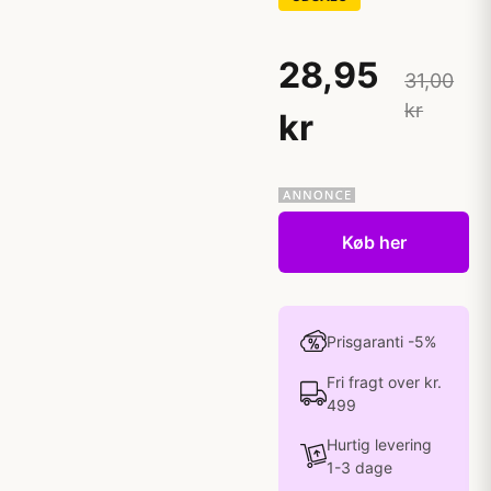
28,95
31,00
kr
kr
Køb her
Prisgaranti -5%
Fri fragt over kr.
499
Hurtig levering
1-3 dage