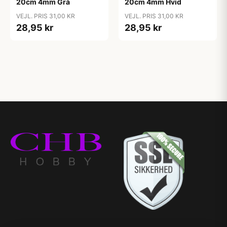
20cm 4mm Grå
20cm 4mm Hvid
VEJL. PRIS 31,00 KR
VEJL. PRIS 31,00 KR
28,95 kr
28,95 kr