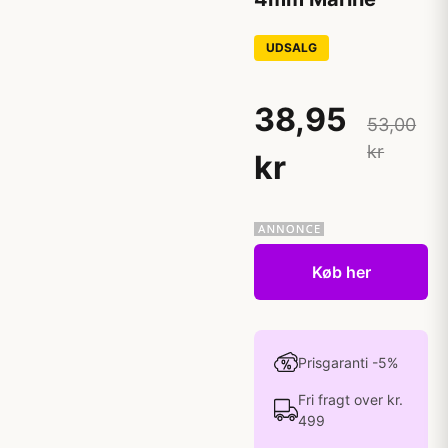
UDSALG
38,95
53,00
kr
kr
Køb her
Prisgaranti -5%
Fri fragt over kr.
499