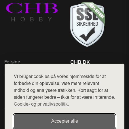
Forside
CHB.DK
Produkter
Tlf. 78768672
Top Rabatter
Vi bruger cookies på vores hjemmeside for at
Mail:
hej@want.dk
Kontakt
forbedre din oplevelse, vise mere relevant
indhold og analysere trafikken. Kort sagt: for at
Cookie- og privatlivspolitik
siden fungerer bedre – ikke for at være irriterende.
Cookie- og privatlivspolitik.
Denne side er en del af want.dk, der udgiver en række
Accepter alle
hjemmesider med præsentation af forskellige produkter fra