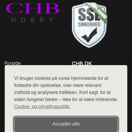
Forside
CHB.DK
Produkter
Tlf. 78768672
Top Rabatter
Vi bruger cookies på vores hjemmeside for at
Mail:
hej@want.dk
Kontakt
forbedre din oplevelse, vise mere relevant
indhold og analysere trafikken. Kort sagt: for at
Cookie- og privatlivspolitik
siden fungerer bedre – ikke for at være irriterende.
Cookie- og privatlivspolitik.
Denne side er en del af want.dk, der udgiver en række
Accepter alle
hjemmesider med præsentation af forskellige produkter fra