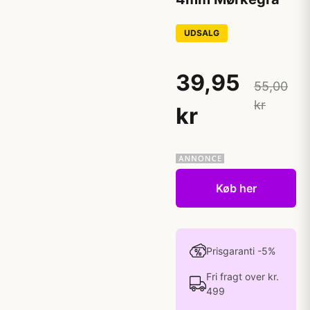
UDSALG
39,95
55,00
kr
kr
Køb her
Prisgaranti -5%
Fri fragt over kr.
499