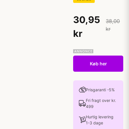
30,95
38,00
kr
kr
Køb her
Prisgaranti -5%
Fri fragt over kr.
499
Hurtig levering
1-3 dage