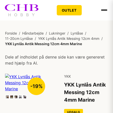
OUTLET
Forside
/
Håndarbejde
/
Lukninger
/
Lynlåse
/
11-20cm Lynlåse
/
YKK Lynlås Antik Messing 12cm 4mm
/
YKK Lynlås Antik Messing 12cm 4mm Marine
Dele af indholdet på denne side kan være genereret
med hjælp fra AI.
YKK
YKK Lynlås Antik
-19%
Messing 12cm
4mm Marine
UDSALG