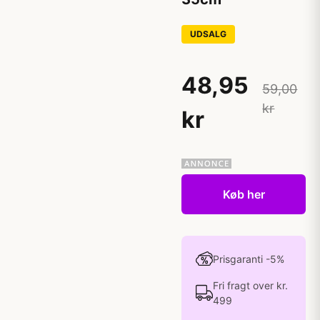
UDSALG
48,95
59,00
kr
kr
Køb her
Prisgaranti -5%
Fri fragt over kr.
499