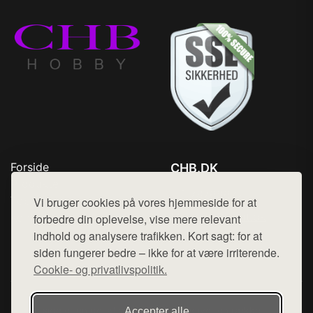
Forside
CHB.DK
Produkter
Tlf. 78768672
Top Rabatter
Vi bruger cookies på vores hjemmeside for at
Mail:
hej@want.dk
Kontakt
forbedre din oplevelse, vise mere relevant
indhold og analysere trafikken. Kort sagt: for at
Cookie- og privatlivspolitik
siden fungerer bedre – ikke for at være irriterende.
Cookie- og privatlivspolitik.
Denne side er en del af want.dk, der udgiver en række
Accepter alle