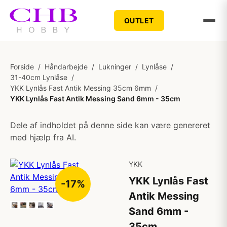
OUTLET
Forside
/
Håndarbejde
/
Lukninger
/
Lynlåse
/
31-40cm Lynlåse
/
YKK Lynlås Fast Antik Messing 35cm 6mm
/
YKK Lynlås Fast Antik Messing Sand 6mm - 35cm
Dele af indholdet på denne side kan være genereret
med hjælp fra AI.
YKK
YKK Lynlås Fast
-17%
Antik Messing
Sand 6mm -
35cm