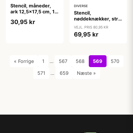
Stencil, måneder,
DIVERSE
ark 12,5x17,5 cm, 1
Stencil,
ark
nøddeknækker, str.
30,95 kr
30,5x30,5 cm,
VEJL. PRIS 80,95 KR
tykkelse 0,31 mm, 1
69,95 kr
ark
« Forrige
1
…
567
568
569
570
571
…
659
Næste »