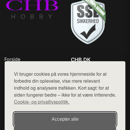
Forside
CHB.DK
Produkter
Tlf. 78768672
Top Rabatter
Vi bruger cookies på vores hjemmeside for at
Mail:
hej@want.dk
Kontakt
forbedre din oplevelse, vise mere relevant
indhold og analysere trafikken. Kort sagt: for at
Cookie- og privatlivspolitik
siden fungerer bedre – ikke for at være irriterende.
Cookie- og privatlivspolitik.
Denne side er en del af want.dk, der udgiver en række
Accepter alle
hjemmesider med præsentation af forskellige produkter fra