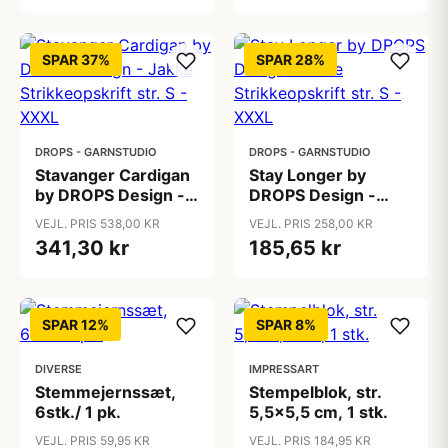
SPAR 37%
SPAR 28%
DROPS - GARNSTUDIO
DROPS - GARNSTUDIO
Stavanger Cardigan
Stay Longer by
by DROPS Design -
DROPS Design -
Jakke
Bluse Strikkeopskrift
VEJL. PRIS 538,00 KR
VEJL. PRIS 258,00 KR
Strikkeopskrift str. S
str. S - XXXL
341,30 kr
185,65 kr
- XXXL
SPAR 12%
SPAR 8%
DIVERSE
IMPRESSART
Stemmejernssæt,
Stempelblok, str.
6stk./ 1 pk.
5,5x5,5 cm, 1 stk.
VEJL. PRIS 59,95 KR
VEJL. PRIS 184,95 KR