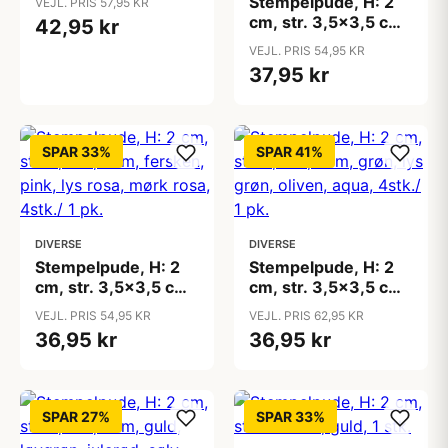
Stempelpude, H: 2
VEJL. PRIS 57,95 KR
cm, str. 3,5x3,5 cm,
42,95 kr
blå, himmelblå, lilla,
VEJL. PRIS 54,95 KR
violet, 4stk./ 1 pk.
37,95 kr
SPAR 33%
SPAR 41%
DIVERSE
DIVERSE
Stempelpude, H: 2
Stempelpude, H: 2
cm, str. 3,5x3,5 cm,
cm, str. 3,5x3,5 cm,
fersken, pink, lys
grøn, lys grøn,
VEJL. PRIS 54,95 KR
VEJL. PRIS 62,95 KR
rosa, mørk rosa,
oliven, aqua, 4stk./ 1
36,95 kr
36,95 kr
4stk./ 1 pk.
pk.
SPAR 27%
SPAR 33%