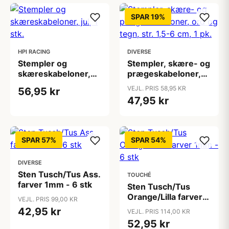
SPAR 19%
HPI RACING
DIVERSE
Stempler og
Stempler, skære- og
skæreskabeloner,
prægeskabeloner,
jul, 1 stk.
ord og tegn, str. 1,5-
VEJL. PRIS 58,95 KR
56,95 kr
6 cm, 1 pk.
47,95 kr
SPAR 57%
SPAR 54%
DIVERSE
Sten Tusch/Tus Ass.
TOUCHÉ
farver 1mm - 6 stk
Sten Tusch/Tus
Orange/Lilla farver
VEJL. PRIS 99,00 KR
1mm - 6 stk
42,95 kr
VEJL. PRIS 114,00 KR
52,95 kr