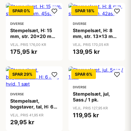
SPAR 0%
SPAR 18%
DIVERSE
DIVERSE
Stempelsæt, H: 15
Stempelsæt, H: 8
mm, str. 20x20 mm,
mm, str. 13x13 mm,
45stk.
42ass.
VEJL. PRIS 176,00 KR
VEJL. PRIS 170,05 KR
175,95 kr
139,95 kr
SPAR 29%
SPAR 6%
DIVERSE
Stempelsæt, jul,
DIVERSE
5ass./ 1 pk.
Stempelsæt,
bogstaver, tal, H: 6
VEJL. PRIS 127,95 KR
mm, hvid, 1 sæt
119,95 kr
VEJL. PRIS 41,95 KR
29,95 kr