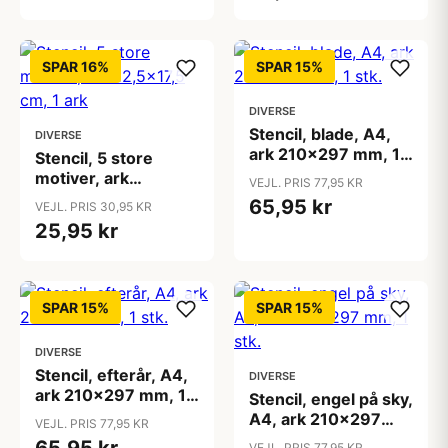
SPAR 16%
SPAR 15%
DIVERSE
Stencil, blade, A4,
DIVERSE
ark 210x297 mm, 1
Stencil, 5 store
stk.
motiver, ark
VEJL. PRIS 77,95 KR
12,5x17,5 cm, 1 ark
65,95 kr
VEJL. PRIS 30,95 KR
25,95 kr
SPAR 15%
SPAR 15%
DIVERSE
Stencil, efterår, A4,
DIVERSE
ark 210x297 mm, 1
Stencil, engel på sky,
stk.
A4, ark 210x297
VEJL. PRIS 77,95 KR
mm, 1 stk.
VEJL. PRIS 77,95 KR