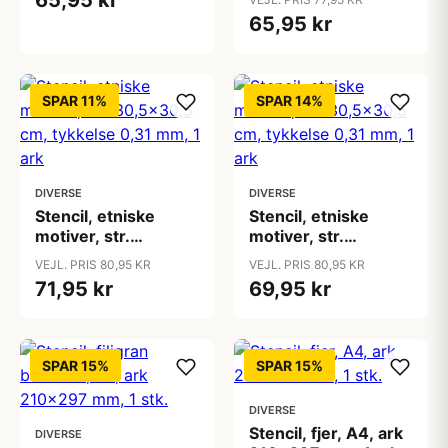
65,95 kr
65,95 kr
SPAR 11%
SPAR 14%
DIVERSE
DIVERSE
Stencil, etniske
Stencil, etniske
motiver, str.
motiver, str.
30,5x30,5 cm,
30,5x30,5 cm,
VEJL. PRIS 80,95 KR
VEJL. PRIS 80,95 KR
tykkelse 0,31 mm, 1
tykkelse 0,31 mm, 1
71,95 kr
69,95 kr
ark
ark
SPAR 15%
SPAR 15%
DIVERSE
Stencil, fjer, A4, ark
DIVERSE