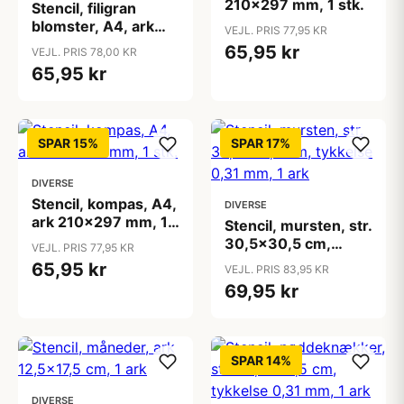
210x297 mm, 1 stk.
Stencil, filigran
blomster, A4, ark
VEJL. PRIS 77,95 KR
210x297 mm, 1 stk.
65,95 kr
VEJL. PRIS 78,00 KR
65,95 kr
SPAR 15%
SPAR 17%
DIVERSE
Stencil, kompas, A4,
DIVERSE
ark 210x297 mm, 1
Stencil, mursten, str.
stk.
30,5x30,5 cm,
VEJL. PRIS 77,95 KR
tykkelse 0,31 mm, 1
65,95 kr
VEJL. PRIS 83,95 KR
ark
69,95 kr
SPAR 14%
DIVERSE