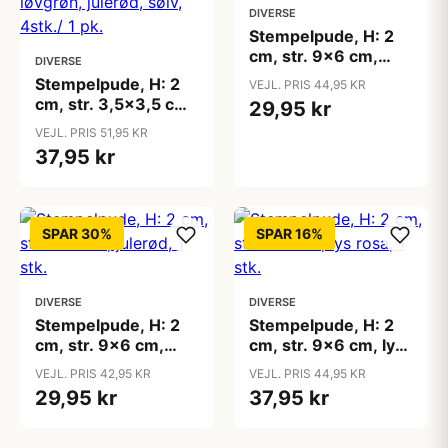
DIVERSE
Stempelpude, H: 2
cm, str. 9x6 cm,
DIVERSE
guld, 1 stk.
Stempelpude, H: 2
VEJL. PRIS 44,95 KR
cm, str. 3,5x3,5 cm,
29,95 kr
guld, løvgrøn,
VEJL. PRIS 51,95 KR
julerød, sølv, 4stk./ 1
37,95 kr
pk.
SPAR 30%
SPAR 16%
DIVERSE
DIVERSE
Stempelpude, H: 2
Stempelpude, H: 2
cm, str. 9x6 cm,
cm, str. 9x6 cm, lys
julerød, 1 stk.
rosa, 1 stk.
VEJL. PRIS 42,95 KR
VEJL. PRIS 44,95 KR
29,95 kr
37,95 kr