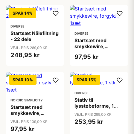
SPAR 14%
DIVERSE
Startsæt Nålefiltning
DIVERSE
- 22 dele
Startsæt med
smykkewire,
VEJL. PRIS 289,00 KR
forgyldt, 1sæt
248,95 kr
97,95 kr
SPAR 10%
SPAR 15%
DIVERSE
Stativ til
NORDIC SIMPLICITY
lysstøbeforme, 1
Startsæt med
stk.
smykkewire,
VEJL. PRIS 299,00 KR
forsølvet, 1sæt
253,95 kr
VEJL. PRIS 109,00 KR
97,95 kr