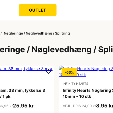
OUTLET
/
Nøgleringe / Nøglevedhæng / Splitring
eringe / Nøglevedhæng / Spli
-63%
INFINITY HEARTS
iam. 38 mm, tykkelse 3
Infinity Hearts Nøglering 
/ 1 pk.
10mm - 10 stk
25,95 kr
8,95 k
36,95 kr
VEJL. PRIS 24,00 kr