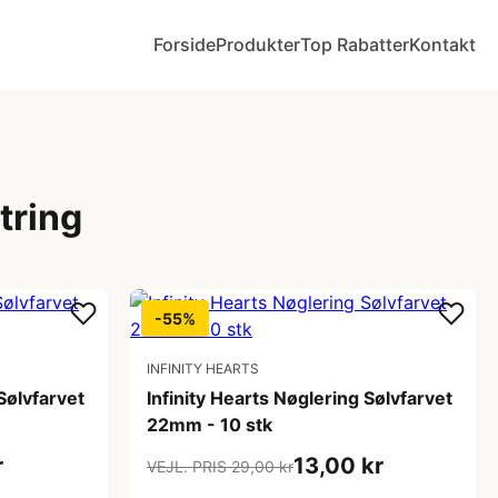
Forside
Produkter
Top Rabatter
Kontakt
tring
-55%
INFINITY HEARTS
Sølvfarvet
Infinity Hearts Nøglering Sølvfarvet
22mm - 10 stk
r
13,00 kr
VEJL. PRIS 29,00 kr