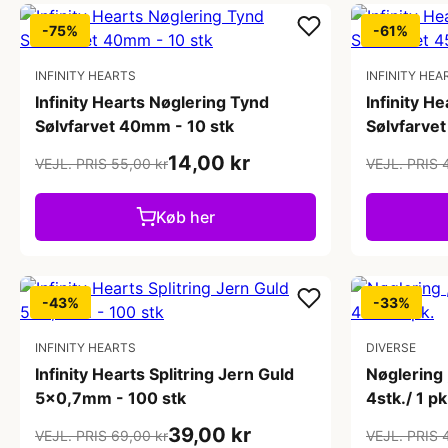
-75%
-61%
INFINITY HEARTS
INFINITY HEA
Infinity Hearts Nøglering Tynd
Infinity H
Sølvfarvet 40mm - 10 stk
Sølvfarve
14,00 kr
VEJL. PRIS 55,00 kr
VEJL. PRIS 
Køb her
-43%
-33%
INFINITY HEARTS
DIVERSE
Infinity Hearts Splitring Jern Guld
Nøglering 
5x0,7mm - 100 stk
4stk./ 1 pk
39,00 kr
VEJL. PRIS 69,00 kr
VEJL. PRIS 