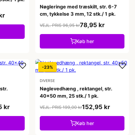
Nøgleringe med træskilt, str. 6-7
cm, tykkelse 3 mm, 12 stk./ 1 pk.
kr
78,95 kr
VEJL. PRIS 96,95 kr
Køb her
-23%
DIVERSE
str.
Nøglevedhæng , rektangel, str.
40x50 mm, 25 stk./ 1 pk.
5 kr
152,95 kr
VEJL. PRIS 199,00 kr
Køb her