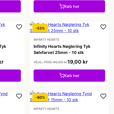
Køb her
-53%
INFINITY HEARTS
 Tyk
Infinity Hearts Nøglering Tyk
Sølvfarvet 25mm - 10 stk
kr
19,00 kr
VEJL. PRIS 40,00 kr
Køb her
-60%
INFINITY HEARTS