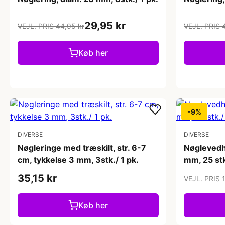
29,95 kr
VEJL. PRIS 44,95 kr
VEJL. PRIS 
Køb her
-9%
DIVERSE
DIVERSE
Nøgleringe med træskilt, str. 6-7
Nøglevedhæ
cm, tykkelse 3 mm, 3stk./ 1 pk.
mm, 25 stk
35,15 kr
VEJL. PRIS 
Køb her