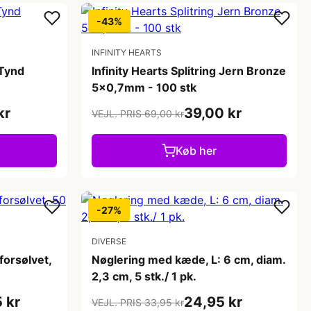
-43%
INFINITY HEARTS
 Tynd
Infinity Hearts Splitring Jern Bronze
5x0,7mm - 100 stk
kr
39,00 kr
VEJL. PRIS 69,00 kr
Køb her
-27%
DIVERSE
forsølvet,
Nøglering med kæde, L: 6 cm, diam.
2,3 cm, 5 stk./ 1 pk.
 kr
24,95 kr
VEJL. PRIS 33,95 kr