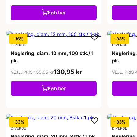
Køb her
-16%
-33%
DIVERSE
DIVERSE
Nøglering, diam. 12 mm, 100 stk./ 1
Nøglering,
pk.
pk.
130,95 kr
VEJL. PRIS 155,95 kr
VEJL. PRIS 
Køb her
-33%
-33%
DIVERSE
DIVERSE
Nøglering, diam. 20 mm, 8stk./ 1 pk.
Nøglering,