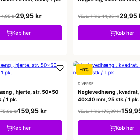
29,95 kr
29,95 
44,95 kr
VEJL. PRIS 44,95 kr
Køb her
Køb her
-9%
DIVERSE
ng , hjerte, str. 50x50
Nøglevedhæng , kvadrat, 
./ 1 pk.
40x40 mm, 25 stk./ 1 pk.
159,95 kr
159,9
175,00 kr
VEJL. PRIS 175,00 kr
Køb her
Køb her