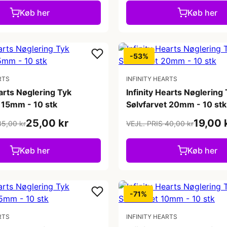
Køb her
Køb her
-53%
RTS
INFINITY HEARTS
earts Nøglering Tyk
Infinity Hearts Nøglering
 15mm - 10 stk
Sølvfarvet 20mm - 10 stk
25,00 kr
19,00 
35,00 kr
VEJL. PRIS 40,00 kr
Køb her
Køb her
-71%
RTS
INFINITY HEARTS