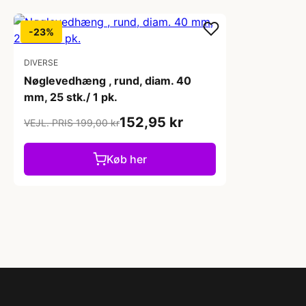
-23%
DIVERSE
Nøglevedhæng , rund, diam. 40
mm, 25 stk./ 1 pk.
152,95 kr
VEJL. PRIS 199,00 kr
Køb her