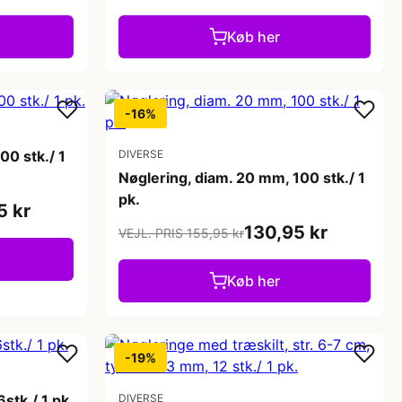
Køb her
-16%
00 stk./ 1
DIVERSE
Nøglering, diam. 20 mm, 100 stk./ 1
pk.
5 kr
130,95 kr
VEJL. PRIS 155,95 kr
Køb her
-19%
stk./ 1 pk.
DIVERSE