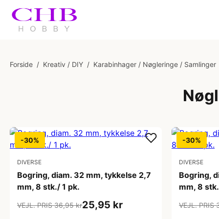
Forside
/
Kreativ / DIY
/
Karabinhager / Nøgleringe / Samlinger
Nøgl
-30%
-30%
DIVERSE
DIVERSE
Bogring, diam. 32 mm, tykkelse 2,7
Bogring, d
mm, 8 stk./ 1 pk.
mm, 8 stk.
25,95 kr
VEJL. PRIS 36,95 kr
VEJL. PRIS 