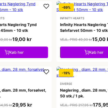
-69%
RTS
INFINITY HEARTS
earts Nøglering Tynd
Infinity Hearts Nøglering
t 45mm - 10 stk
Sølvfarvet 50mm - 10 stk
19,00 kr
15,00 
49,00 kr
VEJL. PRIS 49,00 kr
Køb her
Køb her
-19%
DIVERSE
, diam. 28 mm, forsølvet,
Nøglering , diam. 28 mm, 
.
50 stk./ 1 pk.
29,95 kr
175,95
44,95 kr
VEJL. PRIS 217,95 kr