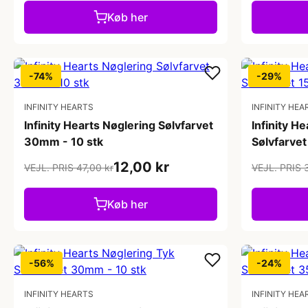
Køb her
-74%
-29%
INFINITY HEARTS
INFINITY HEA
Infinity Hearts Nøglering Sølvfarvet
Infinity H
30mm - 10 stk
Sølvfarvet
12,00 kr
VEJL. PRIS 47,00 kr
VEJL. PRIS 
Køb her
-56%
-24%
INFINITY HEARTS
INFINITY HEA