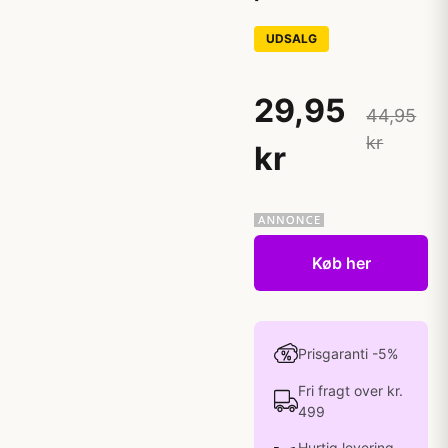
UDSALG
29,95
44,95
kr
kr
Køb her
Prisgaranti -5%
Fri fragt over kr.
499
Hurtig levering