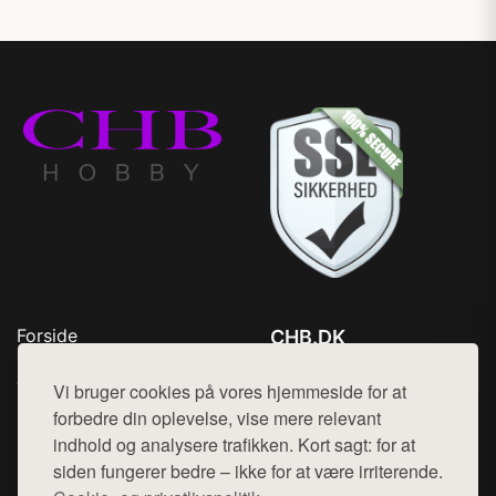
Forside
CHB.DK
Produkter
Tlf. 78768672
Top Rabatter
Vi bruger cookies på vores hjemmeside for at
Mail:
hej@want.dk
Kontakt
forbedre din oplevelse, vise mere relevant
indhold og analysere trafikken. Kort sagt: for at
Cookie- og privatlivspolitik
siden fungerer bedre – ikke for at være irriterende.