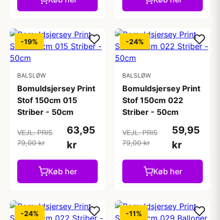
-19%
-24%
BALSLØW
BALSLØW
Bomuldsjersey Print
Bomuldsjersey Print
Stof 150cm 015
Stof 150cm 022
Striber - 50cm
Striber - 50cm
63,95
59,95
VEJL. PRIS
VEJL. PRIS
79,00 kr
79,00 kr
kr
kr
Køb her
Køb her
-24%
-11%