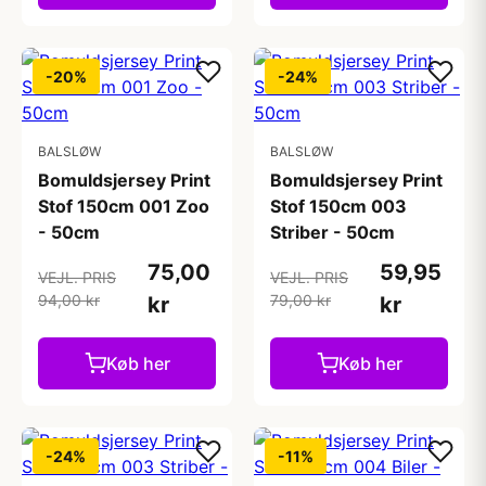
-20%
-24%
BALSLØW
BALSLØW
Bomuldsjersey Print
Bomuldsjersey Print
Stof 150cm 001 Zoo
Stof 150cm 003
- 50cm
Striber - 50cm
75,00
59,95
VEJL. PRIS
VEJL. PRIS
94,00 kr
79,00 kr
kr
kr
Køb her
Køb her
-24%
-11%