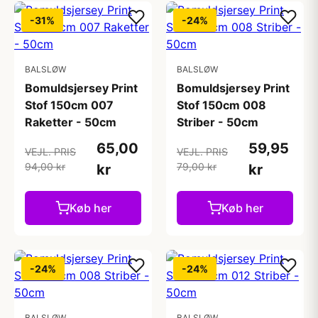
-31%
-24%
BALSLØW
BALSLØW
Bomuldsjersey Print
Bomuldsjersey Print
Stof 150cm 007
Stof 150cm 008
Raketter - 50cm
Striber - 50cm
65,00
59,95
VEJL. PRIS
VEJL. PRIS
94,00 kr
79,00 kr
kr
kr
Køb her
Køb her
-24%
-24%
BALSLØW
BALSLØW