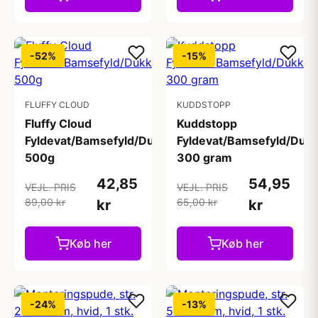
-52%
-15%
FLUFFY CLOUD
KUDDSTOPP
Fluffy Cloud
Kuddstopp
Fyldevat/Bamsefyld/Dukkefyld/Pudefyld/Vat
Fyldevat/Bamsefyld/Dukk
500g
300 gram
42,85
54,95
VEJL. PRIS
VEJL. PRIS
89,00 kr
65,00 kr
kr
kr
Køb her
Køb her
-24%
-13%