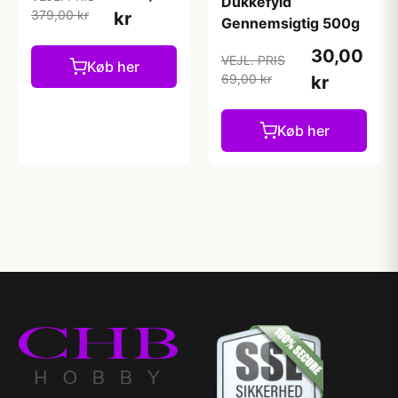
Dukkefyld
379,00 kr
kr
Gennemsigtig 500g
30,00
VEJL. PRIS
Køb her
69,00 kr
kr
Køb her