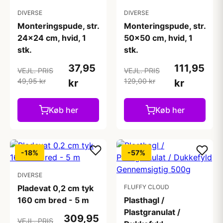
DIVERSE
DIVERSE
Monteringspude, str.
Monteringspude, str.
24x24 cm, hvid, 1
50x50 cm, hvid, 1
stk.
stk.
37,95
111,95
VEJL. PRIS
VEJL. PRIS
49,95 kr
129,00 kr
kr
kr
Køb her
Køb her
-18%
-57%
DIVERSE
Pladevat 0,2 cm tyk
FLUFFY CLOUD
160 cm bred - 5 m
Plasthagl /
Plastgranulat /
309,95
VEJL. PRIS