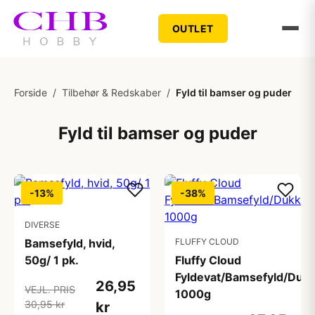
OUTLET
Forside
/
Tilbehør & Redskaber
/
Fyld til bamser og puder
Fyld til bamser og puder
-13%
-38%
DIVERSE
Bamsefyld, hvid,
FLUFFY CLOUD
50g/ 1 pk.
Fluffy Cloud
Fyldevat/Bamsefyld/Dukk
26,95
VEJL. PRIS
1000g
30,95 kr
kr