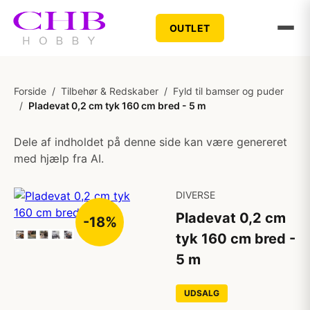
OUTLET
Forside
/
Tilbehør & Redskaber
/
Fyld til bamser og puder
/
Pladevat 0,2 cm tyk 160 cm bred - 5 m
Dele af indholdet på denne side kan være genereret
med hjælp fra AI.
DIVERSE
Pladevat 0,2 cm
-18%
tyk 160 cm bred -
5 m
UDSALG