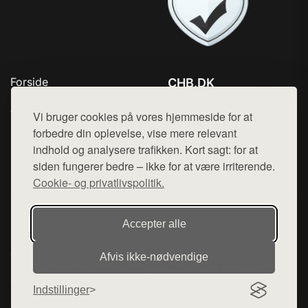
Forside
CHB.DK
Produkter
Tlf. 78768672
Top Rabatter
Vi bruger cookies på vores hjemmeside for at
Mail:
hej@want.dk
Kontakt
forbedre din oplevelse, vise mere relevant
indhold og analysere trafikken. Kort sagt: for at
Cookie- og privatlivspolitik
siden fungerer bedre – ikke for at være irriterende.
Cookie- og privatlivspolitik.
Denne side er en del af want.dk, der udgiver en række
Accepter alle
hjemmesider med præsentation af forskellige produkter fra
diverse webshops. Der sælges ikke varer fra denne side - vi
Afvis ikke‑nødvendige
henviser til de shops, som sælger varen. Vi har heller ikke
varerne på lager.
Indstillinger