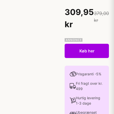
309,95
379,00
kr
kr
Køb her
Prisgaranti -5%
Fri fragt over kr.
499
Hurtig levering
1-3 dage
Ubegrænset