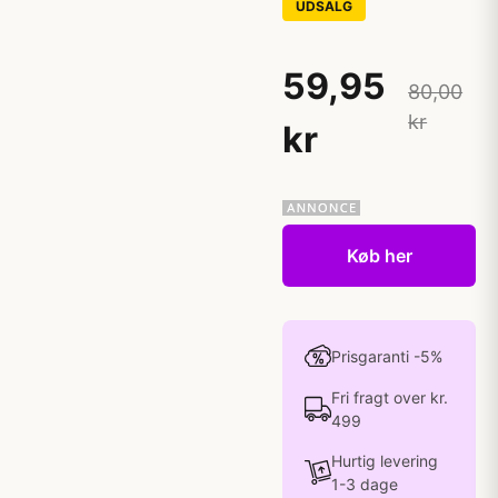
UDSALG
59,95
80,00
kr
kr
Køb her
Prisgaranti -5%
Fri fragt over kr.
499
Hurtig levering
1-3 dage