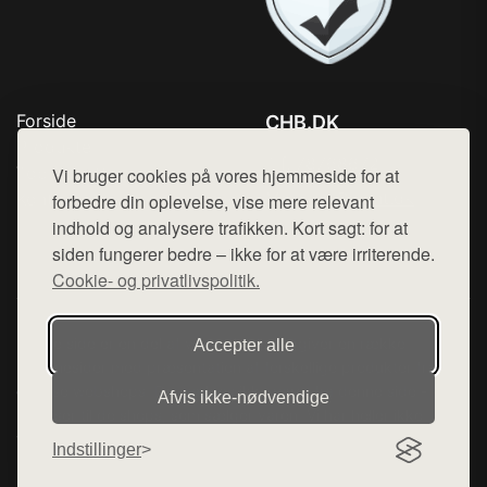
Forside
CHB.DK
Produkter
Tlf. 78768672
Top Rabatter
Vi bruger cookies på vores hjemmeside for at
Mail:
hej@want.dk
Kontakt
forbedre din oplevelse, vise mere relevant
indhold og analysere trafikken. Kort sagt: for at
Cookie- og privatlivspolitik
siden fungerer bedre – ikke for at være irriterende.
Cookie- og privatlivspolitik.
Denne side er en del af want.dk, der udgiver en række
Accepter alle
hjemmesider med præsentation af forskellige produkter fra
diverse webshops. Der sælges ikke varer fra denne side - vi
Afvis ikke‑nødvendige
henviser til de shops, som sælger varen. Vi har heller ikke
varerne på lager.
Indstillinger
© 2026 chb.dk. Alle rettigheder forbeholdes.