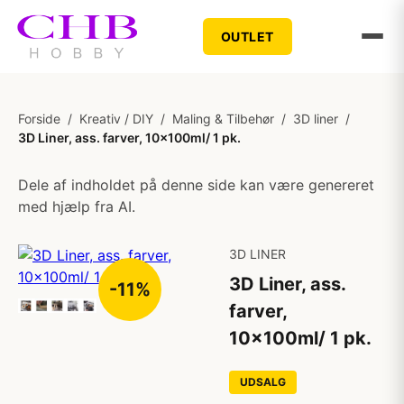
OUTLET
Forside
/
Kreativ / DIY
/
Maling & Tilbehør
/
3D liner
/
3D Liner, ass. farver, 10x100ml/ 1 pk.
Dele af indholdet på denne side kan være genereret
med hjælp fra AI.
3D LINER
3D Liner, ass.
-11%
farver,
10x100ml/ 1 pk.
UDSALG