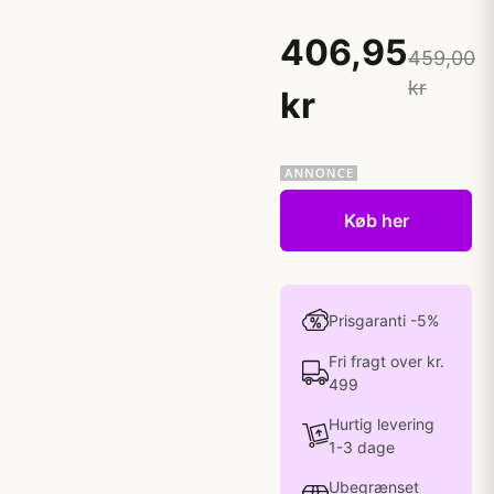
406,95
459,00
kr
kr
Køb her
Prisgaranti -5%
Fri fragt over kr.
499
Hurtig levering
1-3 dage
Ubegrænset