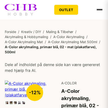
OUTLET
Forside
/
Kreativ / DIY
/
Maling & Tilbehør
/
Akrylmaling & Hobbymaling
/
A-Color Akrylmaling
/
A-Color Akrylmaling Mat
/
A-Color Akrylmaling Mat 500ml
/
A-Color akrylmaling, primær blå, 02 - mat (plakatfarve),
500ml
Dele af indholdet på denne side kan være genereret
med hjælp fra AI.
A-COLOR
A-Color
-12%
akrylmaling,
primær blå, 02 -