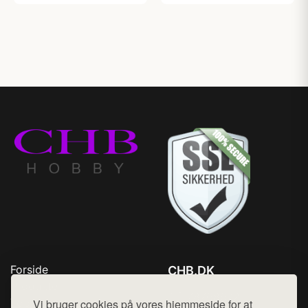
Forside
CHB.DK
Produkter
Tlf. 78768672
Top Rabatter
Vi bruger cookies på vores hjemmeside for at