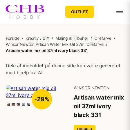
OUTLET
Forside
/
Kreativ / DIY
/
Maling & Tilbehør
/
Oliefarve
/
Winsor Newton Artisan Water Mix Oil 37ml Oliefarve
/
Artisan water mix oil 37ml ivory black 331
Dele af indholdet på denne side kan være genereret
med hjælp fra AI.
WINSOR NEWTON
Artisan water mix
-29%
oil 37ml ivory
black 331
UDSALG