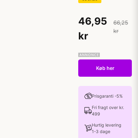
46,95
66,25
kr
kr
Køb her
Prisgaranti -5%
Fri fragt over kr.
499
Hurtig levering
1-3 dage