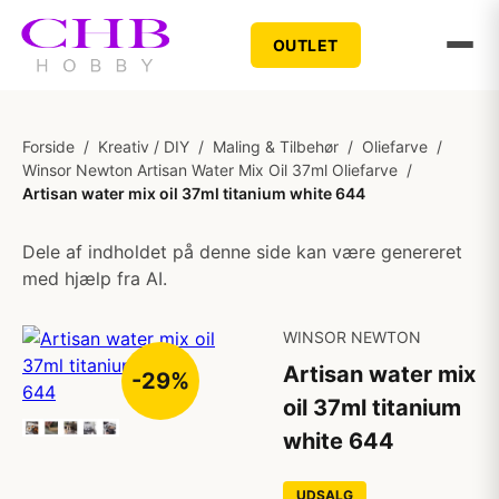
OUTLET
Forside
/
Kreativ / DIY
/
Maling & Tilbehør
/
Oliefarve
/
Winsor Newton Artisan Water Mix Oil 37ml Oliefarve
/
Artisan water mix oil 37ml titanium white 644
Dele af indholdet på denne side kan være genereret
med hjælp fra AI.
WINSOR NEWTON
Artisan water mix
-29%
oil 37ml titanium
white 644
UDSALG