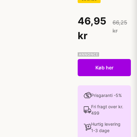
46,95
66,25
kr
kr
Køb her
Prisgaranti -5%
Fri fragt over kr.
499
Hurtig levering
1-3 dage