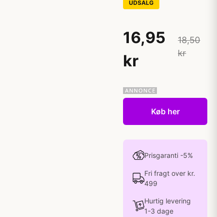
UDSALG
16,95
18,50
kr
kr
Køb her
Prisgaranti -5%
Fri fragt over kr.
499
Hurtig levering
1-3 dage