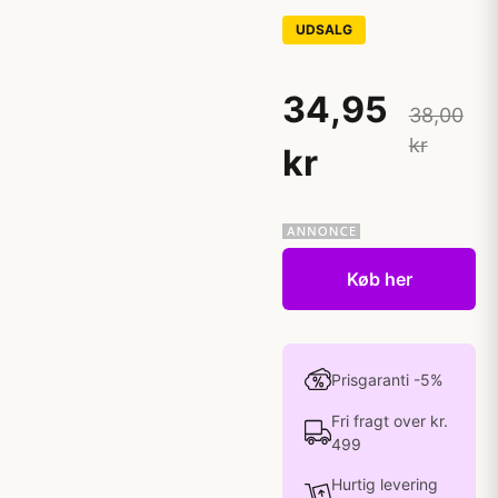
UDSALG
34,95
38,00
kr
kr
Køb her
Prisgaranti -5%
Fri fragt over kr.
499
Hurtig levering