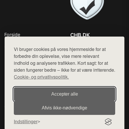
Forside
CHB.DK
Produkter
Tlf. 78768672
Top Rabatter
Vi bruger cookies på vores hjemmeside for at
Mail:
hej@want.dk
Kontakt
forbedre din oplevelse, vise mere relevant
indhold og analysere trafikken. Kort sagt: for at
Cookie- og privatlivspolitik
siden fungerer bedre – ikke for at være irriterende.
Cookie- og privatlivspolitik.
Denne side er en del af want.dk, der udgiver en række
Accepter alle
hjemmesider med præsentation af forskellige produkter fra
diverse webshops. Der sælges ikke varer fra denne side - vi
Afvis ikke‑nødvendige
henviser til de shops, som sælger varen. Vi har heller ikke
varerne på lager.
Indstillinger