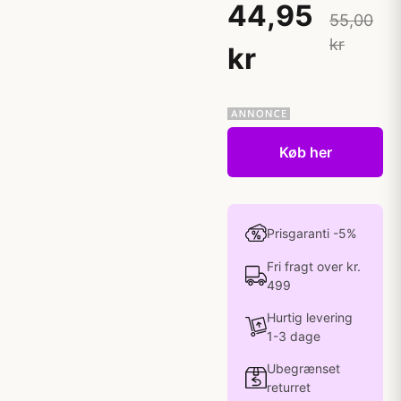
44,95
55,00
kr
kr
Køb her
Prisgaranti -5%
Fri fragt over kr.
499
Hurtig levering
1-3 dage
Ubegrænset
returret