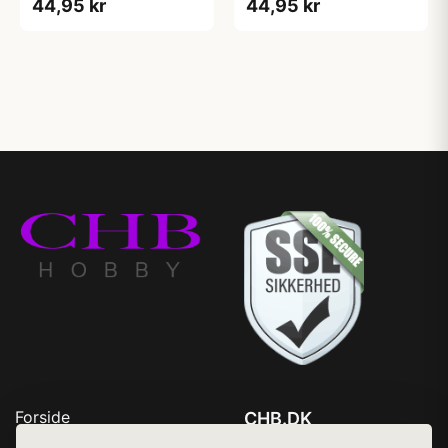
44,95 kr
44,95 kr
Forside
CHB.DK
Produkter