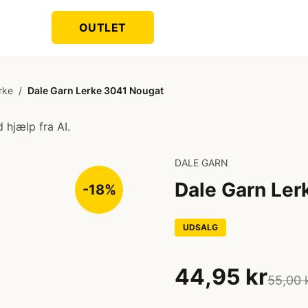
OUTLET
rke
/
Dale Garn Lerke 3041 Nougat
 hjælp fra AI.
DALE GARN
Dale Garn Ler
-18%
UDSALG
44,95 kr
55,00 