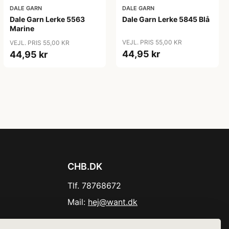
DALE GARN
DALE GARN
Dale Garn Lerke 5563
Dale Garn Lerke 5845 Blå
Marine
VEJL. PRIS 55,00 KR
VEJL. PRIS 55,00 KR
44,95 kr
44,95 kr
CHB.DK
Tlf. 78768672
Mail:
hej@want.dk
Cookie- og privatlivspolitik