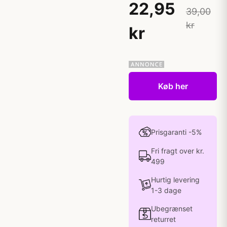
22,95
39,00
kr
kr
Køb her
Prisgaranti -5%
Fri fragt over kr.
499
Hurtig levering
1-3 dage
Ubegrænset
returret