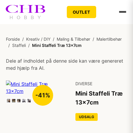
OUTLET
Forside
/
Kreativ / DIY
/
Maling & Tilbehør
/
Malertilbehør
/
Staffeli
/
Mini Staffeli Træ 13x7cm
Dele af indholdet på denne side kan være genereret
med hjælp fra AI.
DIVERSE
Mini Staffeli Træ
-41%
13x7cm
UDSALG