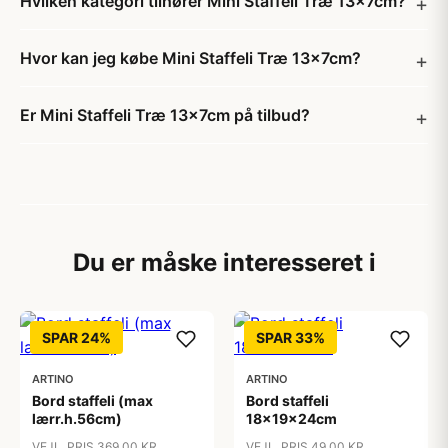
Hvilken kategori tilhører Mini Staffeli Træ 13x7cm?
Hvor kan jeg købe Mini Staffeli Træ 13x7cm?
Er Mini Staffeli Træ 13x7cm på tilbud?
Du er måske interesseret i
SPAR 24%
SPAR 33%
ARTINO
ARTINO
Bord staffeli (max
Bord staffeli
lærr.h.56cm)
18x19x24cm
VEJL. PRIS 369,00 KR
VEJL. PRIS 49,00 KR