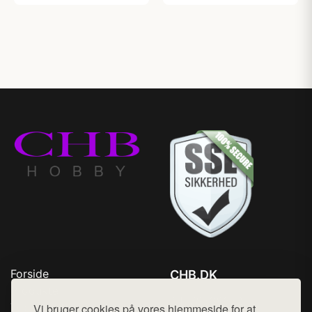
Forside
CHB.DK
Produkter
Tlf. 78768672
Top Rabatter
Vi bruger cookies på vores hjemmeside for at