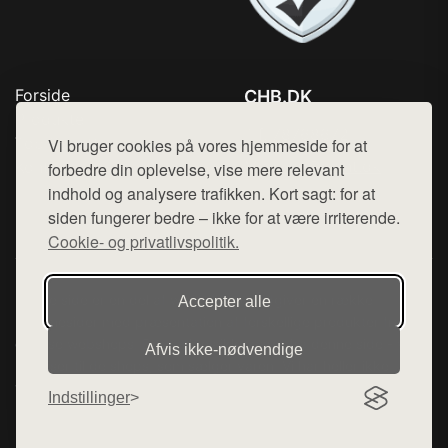
Forside
CHB.DK
Produkter
Tlf. 78768672
Top Rabatter
Vi bruger cookies på vores hjemmeside for at
Mail:
hej@want.dk
Kontakt
forbedre din oplevelse, vise mere relevant
indhold og analysere trafikken. Kort sagt: for at
Cookie- og privatlivspolitik
siden fungerer bedre – ikke for at være irriterende.
Cookie- og privatlivspolitik.
Denne side er en del af want.dk, der udgiver en række
Accepter alle
hjemmesider med præsentation af forskellige produkter fra
diverse webshops. Der sælges ikke varer fra denne side - vi
Afvis ikke‑nødvendige
henviser til de shops, som sælger varen. Vi har heller ikke
varerne på lager.
Indstillinger
© 2026 chb.dk. Alle rettigheder forbeholdes.