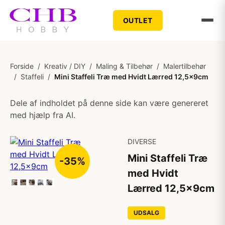
OUTLET
Forside
/
Kreativ / DIY
/
Maling & Tilbehør
/
Malertilbehør
/
Staffeli
/
Mini Staffeli Træ med Hvidt Lærred 12,5x9cm
Dele af indholdet på denne side kan være genereret
med hjælp fra AI.
DIVERSE
Mini Staffeli Træ
-35%
med Hvidt
Lærred 12,5x9cm
UDSALG