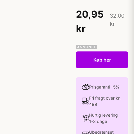
20,95
32,00
kr
kr
Køb her
Prisgaranti -5%
Fri fragt over kr.
499
Hurtig levering
1-3 dage
Ubegrænset