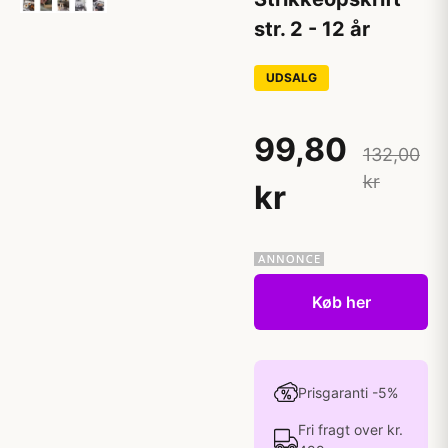
str. 2 - 12 år
UDSALG
99,80
132,00
kr
kr
Køb her
Prisgaranti -5%
Fri fragt over kr.