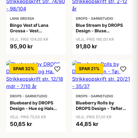
LANA GROSSA
DROPS - GARNSTUDIO
Bingo Vest af Lana
Blue Stream by DROPS
Grossa - Vest
Design - Bluse
Strikkeopskrift Str.
Strikkeopskrift str. 2-12
VEJL. PRIS 104,00 KR
VEJL. PRIS 160,00 KR
74/80 - 98/104
år
95,90 kr
91,80 kr
SPAR 32%
SPAR 21%
DROPS - GARNSTUDIO
DROPS - GARNSTUDIO
Bluebeard by DROPS
Blueberry Rolls by
Design - Hue og Hals
DROPS Design - Tøfler
Strikkeopskrift str. 12/18
Strikkeopskrift str. 20/21
VEJL. PRIS 75,00 KR
VEJL. PRIS 57,00 KR
mdr - 7/10 år
- 35/37
50,85 kr
44,85 kr