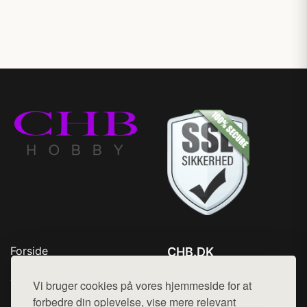
Forside
CHB.DK
Produkter
Tlf. 78768672
Top Rabatter
Vi bruger cookies på vores hjemmeside for at
Mail:
hej@want.dk
Kontakt
forbedre din oplevelse, vise mere relevant