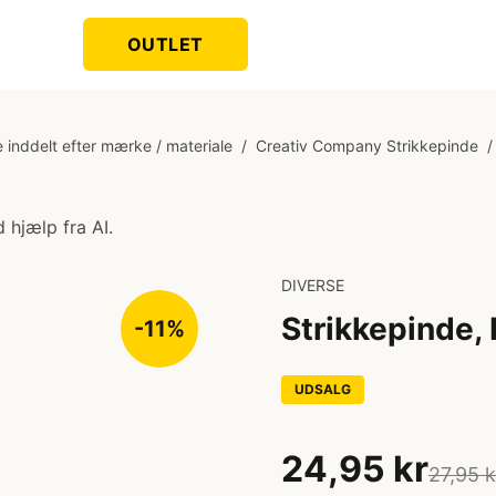
OUTLET
 inddelt efter mærke / materiale
/
Creativ Company Strikkepinde
/
 hjælp fra AI.
DIVERSE
Strikkepinde, 
-11%
UDSALG
24,95 kr
27,95 k