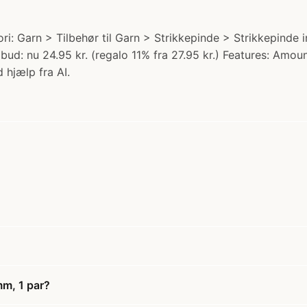
gori: Garn > Tilbehør til Garn > Strikkepinde > Strikkepind
d: nu 24.95 kr. (regalo 11% fra 27.95 kr.) Features: Amoun
 hjælp fra AI.
mm, 1 par?