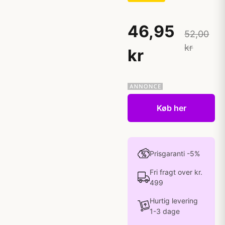
46,95
52,00
kr
kr
Køb her
Prisgaranti -5%
Fri fragt over kr.
499
Hurtig levering
1-3 dage