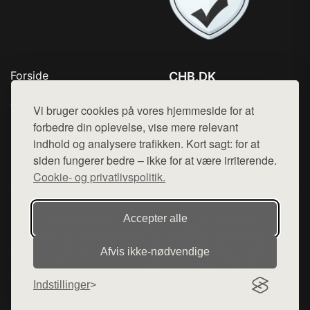
Forside
CHB.DK
Produkter
Tlf. 78768672
Top Rabatter
Vi bruger cookies på vores hjemmeside for at
Mail:
hej@want.dk
Kontakt
forbedre din oplevelse, vise mere relevant
indhold og analysere trafikken. Kort sagt: for at
Cookie- og privatlivspolitik
siden fungerer bedre – ikke for at være irriterende.
Cookie- og privatlivspolitik.
Denne side er en del af want.dk, der udgiver en række
Accepter alle
hjemmesider med præsentation af forskellige produkter fra
diverse webshops. Der sælges ikke varer fra denne side - vi
Afvis ikke‑nødvendige
henviser til de shops, som sælger varen. Vi har heller ikke
varerne på lager.
Indstillinger
© 2026 chb.dk. Alle rettigheder forbeholdes.