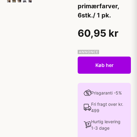
primærfarver,
6stk./ 1 pk.
60,95 kr
Køb her
Prisgaranti -5%
Fri fragt over kr.
499
Hurtig levering
1-3 dage