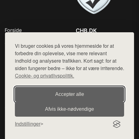
Forside
CHB.DK
Produkter
Tlf. 78768672
Top Rabatter
Vi bruger cookies på vores hjemmeside for at
Mail:
hej@want.dk
Kontakt
forbedre din oplevelse, vise mere relevant
indhold og analysere trafikken. Kort sagt: for at
Cookie- og privatlivspolitik
siden fungerer bedre – ikke for at være irriterende.
Cookie- og privatlivspolitik.
Denne side er en del af want.dk, der udgiver en række
Accepter alle
hjemmesider med præsentation af forskellige produkter fra
diverse webshops. Der sælges ikke varer fra denne side - vi
Afvis ikke‑nødvendige
henviser til de shops, som sælger varen. Vi har heller ikke
varerne på lager.
Indstillinger
© 2026 chb.dk. Alle rettigheder forbeholdes.