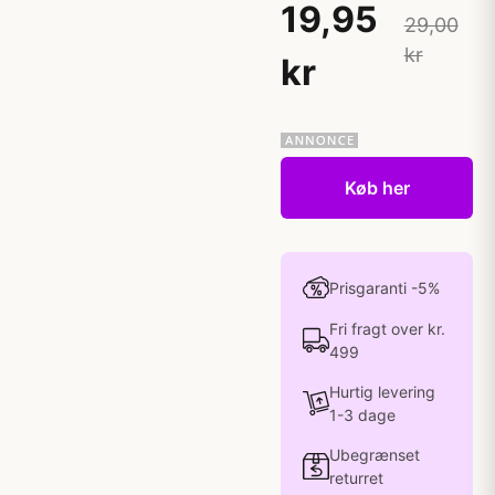
19,95
29,00
kr
kr
Køb her
Prisgaranti -5%
Fri fragt over kr.
499
Hurtig levering
1-3 dage
Ubegrænset
returret