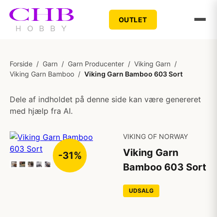
OUTLET
Forside
/
Garn
/
Garn Producenter
/
Viking Garn
/
Viking Garn Bamboo
/
Viking Garn Bamboo 603 Sort
Dele af indholdet på denne side kan være genereret
med hjælp fra AI.
VIKING OF NORWAY
Viking Garn
-31%
Bamboo 603 Sort
UDSALG