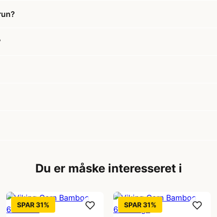
run?
?
Du er måske interesseret i
SPAR 31%
SPAR 31%