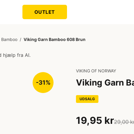
OUTLET
n Bamboo
/
Viking Garn Bamboo 608 Brun
 hjælp fra AI.
VIKING OF NORWAY
Viking Garn 
-31%
UDSALG
19,95 kr
29,00 k