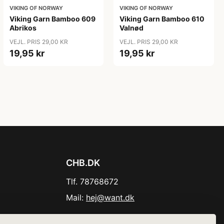
VIKING OF NORWAY
VIKING OF NORWAY
Viking Garn Bamboo 609
Viking Garn Bamboo 610
Abrikos
Valnød
VEJL. PRIS 29,00 KR
VEJL. PRIS 29,00 KR
19,95 kr
19,95 kr
CHB.DK
Tlf. 78768672
Mail:
hej@want.dk
Cookie- og privatlivspolitik