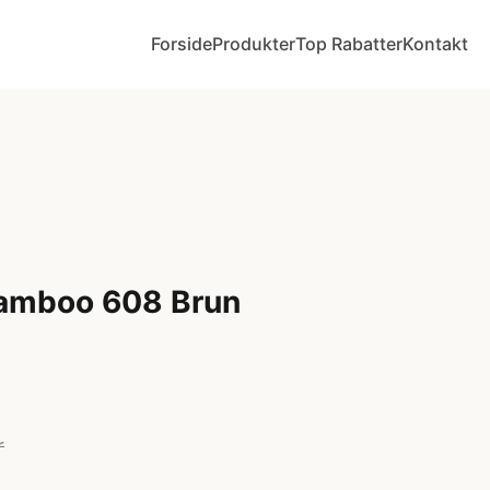
Forside
Produkter
Top Rabatter
Kontakt
Bamboo 608 Brun
r