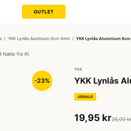
OUTLET
e
/
YKK Lynlås Aluminium 6cm 4mm
/
YKK Lynlås Aluminium 6c
 hjælp fra AI.
YKK
YKK Lynlås A
-23%
UDSALG
19,95 kr
26,00 k