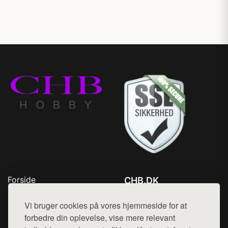
Forside
CHB.DK
Produkter
Tlf. 78768672
Top Rabatter
Vi bruger cookies på vores hjemmeside for at
Mail:
hej@want.dk
Kontakt
forbedre din oplevelse, vise mere relevant