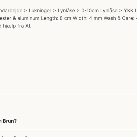
arbejde > Lukninger > Lynlåse > 0-10cm Lynlåse > YKK Ly
olyester & aluminum Length: 8 cm Width: 4 mm Wash & Care:
 hjælp fra AI.
m Brun?