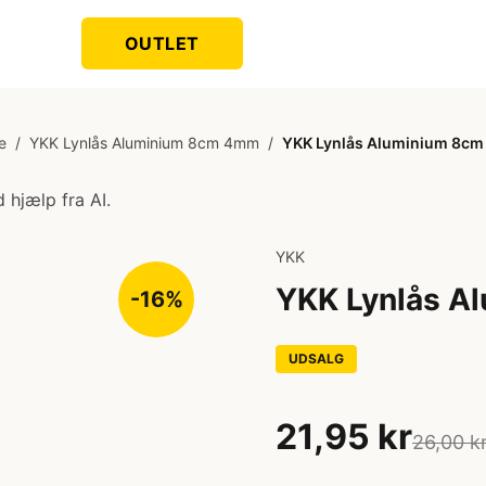
OUTLET
e
/
YKK Lynlås Aluminium 8cm 4mm
/
YKK Lynlås Aluminium 8c
 hjælp fra AI.
YKK
YKK Lynlås A
-16%
UDSALG
21,95 kr
26,00 k