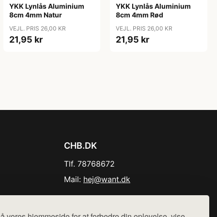
YKK Lynlås Aluminium
YKK Lynlås Aluminium
8cm 4mm Natur
8cm 4mm Rød
VEJL. PRIS 26,00 KR
VEJL. PRIS 26,00 KR
21,95 kr
21,95 kr
CHB.DK
Tlf. 78768672
Mail:
hej@want.dk
Cookie- og privatlivspolitik
å vores hjemmeside for at forbedre din oplevelse, vise