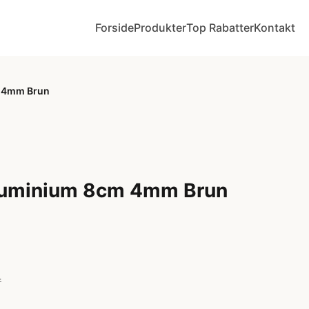
Forside
Produkter
Top Rabatter
Kontakt
m 4mm Brun
luminium 8cm 4mm Brun
r