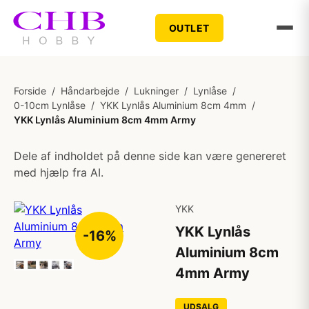
OUTLET
Forside
/
Håndarbejde
/
Lukninger
/
Lynlåse
/
0-10cm Lynlåse
/
YKK Lynlås Aluminium 8cm 4mm
/
YKK Lynlås Aluminium 8cm 4mm Army
Dele af indholdet på denne side kan være genereret
med hjælp fra AI.
YKK
YKK Lynlås
-16%
Aluminium 8cm
4mm Army
UDSALG