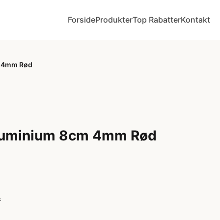
Forside
Produkter
Top Rabatter
Kontakt
m 4mm Rød
luminium 8cm 4mm Rød
r