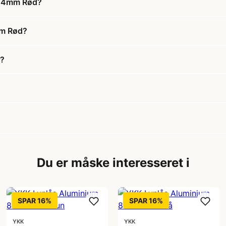
m 4mm Rød?
mm Rød?
d?
Du er måske interesseret i
SPAR 16%
SPAR 16%
YKK
YKK