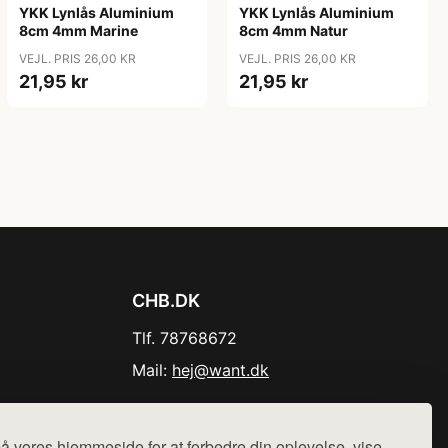
YKK Lynlås Aluminium
YKK Lynlås Aluminium
8cm 4mm Marine
8cm 4mm Natur
VEJL. PRIS 26,00 KR
VEJL. PRIS 26,00 KR
21,95 kr
21,95 kr
CHB.DK
Tlf. 78768672
Mail:
hej@want.dk
Cookie- og privatlivspolitik
å vores hjemmeside for at forbedre din oplevelse, vise