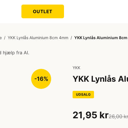
OUTLET
e
/
YKK Lynlås Aluminium 8cm 4mm
/
YKK Lynlås Aluminium 8c
 hjælp fra AI.
YKK
YKK Lynlås A
-16%
UDSALG
21,95 kr
26,00 k