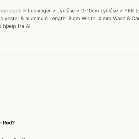
arbejde > Lukninger > Lynlåse > 0-10cm Lynlåse > YKK Lyn
l: Polyester & aluminum Length: 8 cm Width: 4 mm Wash & Ca
 hjælp fra AI.
m Rød?