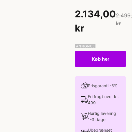
2.134,00
2.499
kr
kr
Køb her
Prisgaranti -5%
Fri fragt over kr.
499
Hurtig levering
1-3 dage
Ubegrænset