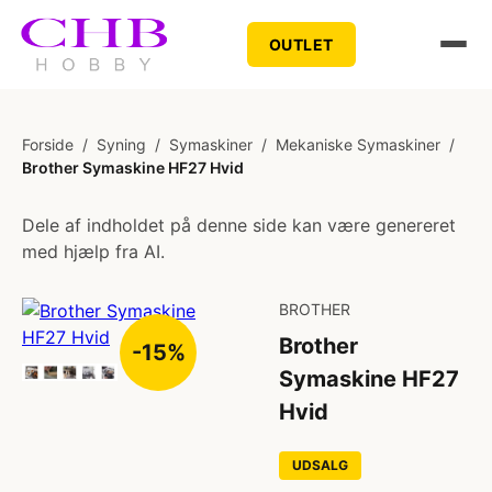
OUTLET
Forside
/
Syning
/
Symaskiner
/
Mekaniske Symaskiner
/
Brother Symaskine HF27 Hvid
Dele af indholdet på denne side kan være genereret
med hjælp fra AI.
BROTHER
Brother
-15%
Symaskine HF27
Hvid
UDSALG