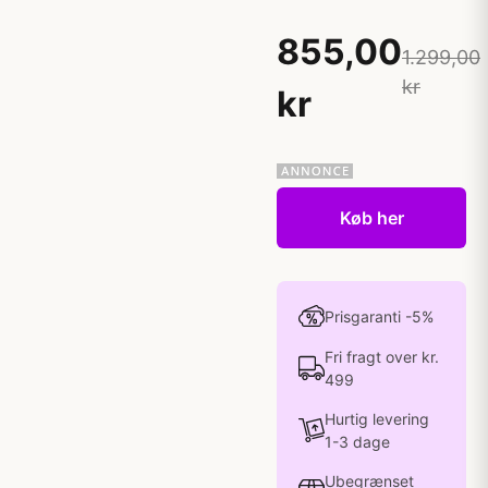
855,00
1.299,00
kr
kr
Køb her
Prisgaranti -5%
Fri fragt over kr.
499
Hurtig levering
1-3 dage
Ubegrænset