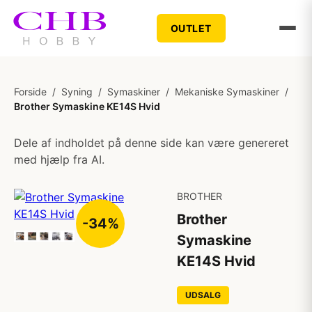
OUTLET
Forside
/
Syning
/
Symaskiner
/
Mekaniske Symaskiner
/
Brother Symaskine KE14S Hvid
Dele af indholdet på denne side kan være genereret
med hjælp fra AI.
BROTHER
Brother
-34%
Symaskine
KE14S Hvid
UDSALG