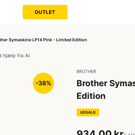
OUTLET
ther Symaskine LP14 Pink - Limited Edition
 hjælp fra AI.
BROTHER
Brother Symas
-38%
Edition
UDSALG
934,00 kr